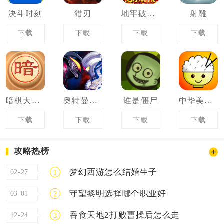
决斗时刻
猎刃
地牢破坏神
射雕
下载
下载
下载
下载
暗棋大作战
奥特曼系列对决
谁是僵尸
中华美食家
下载
下载
下载
下载
攻略热榜
梦幻西游怎么结婚生子
02-27
1
守望黎明选择哪个职业好
03-01
2
吞食天地2打败曹操后怎么走
12-24
3