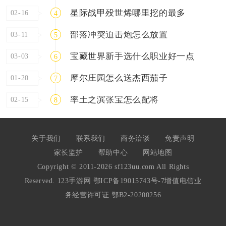
星际战甲殁世烯哪里挖的最多
02-16
4
部落冲突迫击炮怎么放置
03-11
5
宝藏世界新手选什么职业好一点
03-03
6
摩尔庄园怎么送杰西茄子
01-20
7
率土之滨张宝怎么配将
02-15
8
关于我们
联系我们
商务洽谈
免责声明
家长监护
帮助中心
网站地图
Copyright © 2011-2026 sf123uu.com All Rights
Reserved. 123手游网
鄂ICP备19015743号-7
增值电信业
务经营许可证 鄂B2-20200256