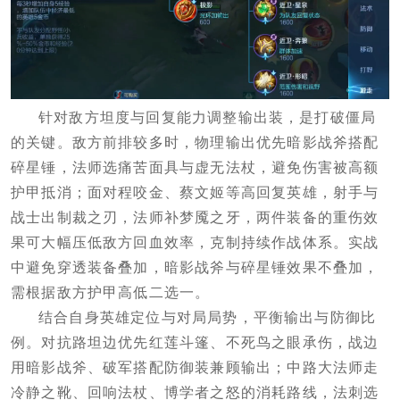
针对敌方坦度与回复能力调整输出装，是打破僵局
的关键。敌方前排较多时，物理输出优先暗影战斧搭配
碎星锤，法师选痛苦面具与虚无法杖，避免伤害被高额
护甲抵消；面对程咬金、蔡文姬等高回复英雄，射手与
战士出制裁之刃，法师补梦魇之牙，两件装备的重伤效
果可大幅压低敌方回血效率，克制持续作战体系。实战
中避免穿透装备叠加，暗影战斧与碎星锤效果不叠加，
需根据敌方护甲高低二选一。
结合自身英雄定位与对局局势，平衡输出与防御比
例。对抗路坦边优先红莲斗篷、不死鸟之眼承伤，战边
用暗影战斧、破军搭配防御装兼顾输出；中路大法师走
冷静之靴、回响法杖、博学者之怒的消耗路线，法刺选