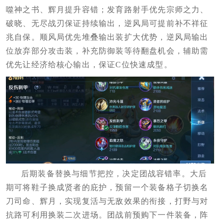
噬神之书、辉月提升容错；发育路射手优先宗师之力、
破晓、无尽战刃保证持续输出，逆风局可提前补不祥征
兆自保。顺风局优先堆叠输出装扩大优势，逆风局输出
位放弃部分攻击装，补充防御装等待翻盘机会，辅助需
优先让经济给核心输出，保证C位快速成型。
后期装备替换与细节把控，决定团战容错率。大后
期可将鞋子换成贤者的庇护，预留一个装备格子切换名
刀司命、辉月，实现复活与无敌效果的衔接，打野与对
抗路可利用换装二次进场。团战前预购下一件装备，阵