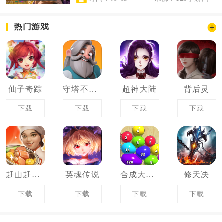
热门游戏
仙子奇踪
守塔不能停
超神大陆
背后灵
下载
下载
下载
下载
赶山赶海开饭店
英魂传说
合成大泡泡
修天决
下载
下载
下载
下载