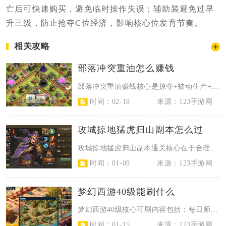
亡后可快速购买，避免临时操作失误；辅助装避免过早
升三级，防止抢夺C位经济，影响核心位发育节奏。
相关攻略
部落冲突重油怎么赚钱
部落冲突重油赚钱核心是掠夺+被动生产+活动奖励三管齐下，用低成本兵种打高资源...
时间：02-18
来源：123手游网
攻城掠地猛虎归山副本怎么过
攻城掠地猛虎归山副本通关核心在于合理搭配武将阵容、配齐装备宝石门槛、把控战法...
时间：01-09
来源：123手游网
梦幻西游40级能刷什么
梦幻西游40级核心可刷内容包括：每日师门、组队捉鬼、场景烧双、帮派跑商、初出...
时间：01-15
来源：123手游网