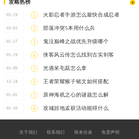
攻略热榜
火影忍者手游怎么最快合成忍者
02-19
1
部落冲突5本用什么兵
03-03
2
鬼泣巅峰之战优先升级哪个
01-17
3
侠客风云传怎么找到古实剑客
01-19
4
光遇呆毛菇怎么拿
01-09
5
王者荣耀猴子铭文如何搭配
12-24
6
原神海祇之心的谜题怎么解
01-01
7
攻城掠地孟获活动能得什么
01-10
8
关于我们
联系我们
商务洽谈
免责声明