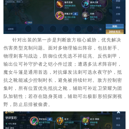
针对出装的第一步是判断敌方核心威胁，优先解决
伤害类型克制问题。面对多物理输出阵容，包括射手、
物理刺客与战边，防御位优先选不祥征兆、反伤刺甲，
输出位可补守护者之铠小件过渡；遭遇多法术阵容时，
魔女斗篷是通用首选，对抗爆发法刺可选永夜守护，抵
抗之靴能减少控制时长，避免被持续针对。敌方控制密
集时，所有位置优先抵抗之靴，辅助可补近卫荣耀为团
队加韧性；若存在隐身英雄，辅助可出极影形招探测视
野，防止后排被偷袭。