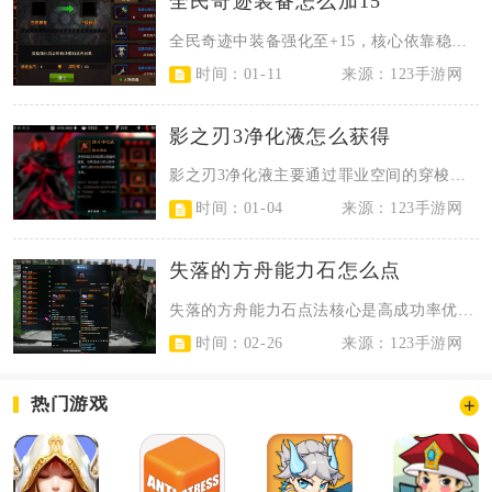
全民奇迹装备怎么加15
全民奇迹中装备强化至+15，核心依靠稳定积攒强化材料、把控强化成功率节奏、利...
时间：01-11
来源：123手游网
影之刃3净化液怎么获得
影之刃3净化液主要通过罪业空间的穿梭者NPC用罪魂兑换获取，核心前提是角色达...
时间：01-04
来源：123手游网
失落的方舟能力石怎么点
失落的方舟能力石点法核心是高成功率优先点两条增益刻印，低成功率点减益刻印，初...
时间：02-26
来源：123手游网
热门游戏