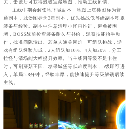
关，击败后可获得残破宝藏地图，推动主线剧情。
主线中期会解锁地下城副本，地图上塔楼图标为普
通副本，城堡图标为3星副本，优先挑战低等级副本积累
装备与经验。副本中注意清理小怪再推进，避免被围
堵，BOSS战前检查装备耐久与补给，观察技能抬手动
作，找准间隙输出。若单人通关困难，可组队挑战，游
戏有组队经验加成，2人组队加10%、4人加20%，分工
拉怪与清场能大幅提升效率。当主线因等级不足卡住
时，可刷蘑菇王国、糖果城堡等低难度副本，5级即可进
入，单局5-8分钟，经验丰厚，能快速提升等级解锁后续
主线。