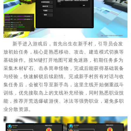
新手进入游戏后，首先出生在新手村，引导员会发
放初始任务，核心是熟悉移动、攻击、建造模式切换等
基础操作。按M键打开地图可避免迷路，初期任务多为
采集木材矿石、击杀简单怪物，完成后能获得基础装备
与经验，快速解锁后续剧情。完成新手村所有对话与收
集任务后，会被引导至新手岛，这里主线开始侧重战斗
训练，优先接取岛上的支线补充经验，同时熟悉职业技
能，推荐开荒选爆破游侠、冰法等强势职业，避免多职
业分散资源。