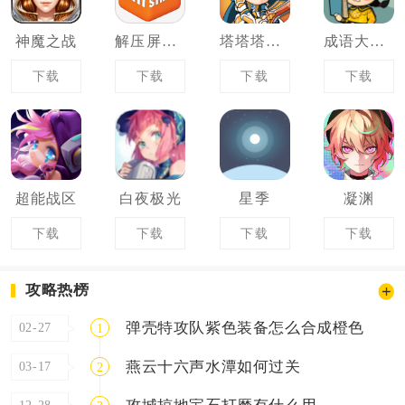
神魔之战
解压屏幕模拟器
塔塔塔契约
成语大学堂
下载
下载
下载
下载
超能战区
白夜极光
星季
凝渊
下载
下载
下载
下载
攻略热榜
弹壳特攻队紫色装备怎么合成橙色
02-27
1
燕云十六声水潭如何过关
03-17
2
12-28