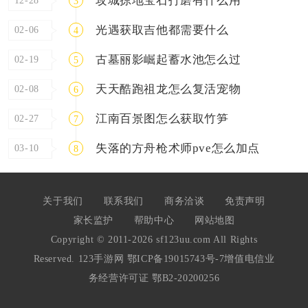
攻城掠地宝石打磨有什么用
3
光遇获取吉他都需要什么
02-06
4
古墓丽影崛起蓄水池怎么过
02-19
5
天天酷跑祖龙怎么复活宠物
02-08
6
江南百景图怎么获取竹笋
02-27
7
失落的方舟枪术师pve怎么加点
03-10
8
关于我们
联系我们
商务洽谈
免责声明
家长监护
帮助中心
网站地图
Copyright © 2011-2026 sf123uu.com All Rights
Reserved. 123手游网
鄂ICP备19015743号-7
增值电信业
务经营许可证 鄂B2-20200256