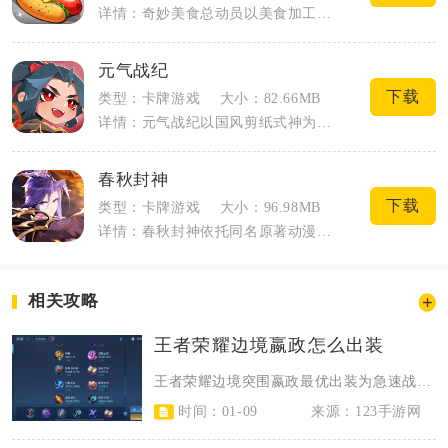
详情：奇妙美食总动员以美食加工厂为核心场景，主打低龄向烹饪益智玩法，玩家跟随机器人...
元气战纪
下载
类型：卡牌游戏
大小：82.66MB
详情：元气战纪以国风剪纸式神为主体，融合放置挂机与策略卡牌对战的内容，玩家化身御妖...
春秋封神
下载
类型：卡牌游戏
大小：96.98MB
详情：春秋封神依托同名原著动漫搭建封神大世界，把RPG探索和卡牌策略对战相互融合。...
相关攻略
王者荣耀边境嬴政怎么出装
王者荣耀边境突围嬴政最优出装为急速战靴、闪电匕首、无尽战刃、纯净苍穹、虚无法...
时间：01-09
来源：123手游网