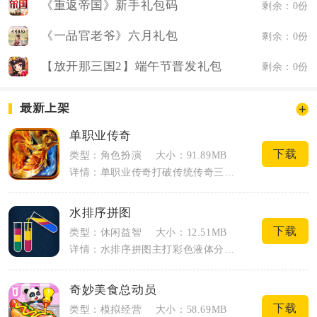
《重返帝国》新手礼包码
剩余：0份
《一品官老爷》六月礼包
剩余：0份
【放开那三国2】端午节普发礼包
剩余：0份
最新上架
单职业传奇
下载
类型：角色扮演
大小：91.89MB
详情：单职业传奇打破传统传奇三职业划分的固有模式，将战士、法师、道士全部核心技能整...
水排序拼图
下载
类型：休闲益智
大小：12.51MB
详情：水排序拼图主打彩色液体分类解谜，属于轻量休闲益智手游，适配各类手机碎片时间游...
奇妙美食总动员
下载
类型：模拟经营
大小：58.69MB