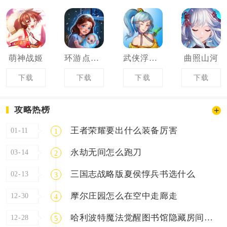
萌神战姬
环游点点消
武侠浮生记
曲照山河
下载
下载
下载
下载
攻略热榜
王者荣耀要出什么装备厉害
01-11
1
永劫无间怎么跑刀
03-14
2
三国志战略版夏侯惇兵书选什么
02-13
3
摩尔庄园怎么在空中走廊走
12-30
4
哈利波特魔法觉醒图书馆隐藏房间怎么进
12-28
5