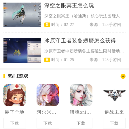
深空之眼冥王怎么玩
深空之眼冥王（哈迪斯）核心玩法围绕人偶切换、冥息标记与奥义变身展开，通过高频...
时间：02-27
来源：123手游网
冰原守卫者装备翅膀怎么获得
冰原守卫者中翅膀装备主要通过限时活动、高难副本掉落、集市兑换与翅膀融合合成四...
时间：01-25
来源：123手游网
热门游戏
圈了个地
阿尔米娅赞歌
嗜魂online
逆战未来
下载
下载
下载
下载