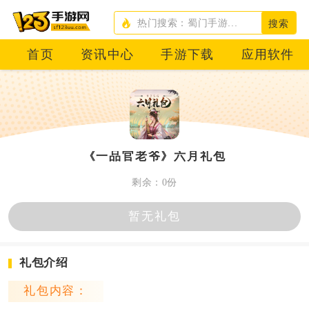
搜索
首页
资讯中心
手游下载
应用软件
《一品官老爷》六月礼包
剩余：0份
暂无礼包
礼包介绍
礼包内容：